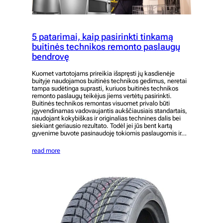
5 patarimai, kaip pasirinkti tinkamą
buitinės technikos remonto paslaugų
bendrovę
Kuomet vartotojams prireikia išspręsti jų kasdienėje
buityje naudojamos buitinės technikos gedimus, neretai
tampa sudėtinga suprasti, kuriuos buitinės technikos
remonto paslaugų teikėjus jiems vertėtų pasirinkti.
Buitinės technikos remontas visuomet privalo būti
įgyvendinamas vadovaujantis aukščiausiais standartais,
naudojant kokybiškas ir originalias technines dalis bei
siekiant geriausio rezultato. Todėl jei jūs bent kartą
gyvenime buvote pasinaudoję tokiomis paslaugomis ir…
read more