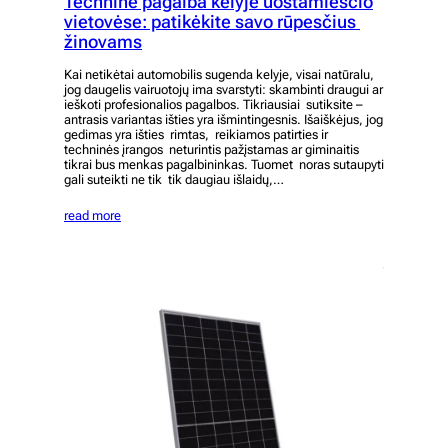
Techninė pagalba kelyje uostamiesčio
vietovėse: patikėkite savo rūpesčius
žinovams
Kai netikėtai automobilis sugenda kelyje, visai natūralu,
jog daugelis vairuotojų ima svarstyti: skambinti draugui ar
ieškoti profesionalios pagalbos. Tikriausiai sutiksite –
antrasis variantas išties yra išmintingesnis. Išaiškėjus, jog
gedimas yra išties rimtas, reikiamos patirties ir
techninės įrangos neturintis pažįstamas ar giminaitis
tikrai bus menkas pagalbininkas. Tuomet noras sutaupyti
gali suteikti ne tik tik daugiau išlaidų,…
read more