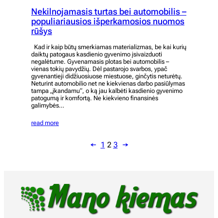
Nekilnojamasis turtas bei automobilis –
populiariausios išperkamosios nuomos
rūšys
Kad ir kaip būtų smerkiamas materializmas, be kai kurių
daiktų patogaus kasdienio gyvenimo įsivaizduoti
negalėtume. Gyvenamasis plotas bei automobilis –
vienas tokių pavydžių. Dėl pastarojo svarbos, ypač
gyvenantieji didžiuosiuose miestuose, ginčytis neturėtų.
Neturint automobilio net ne kiekvienas darbo pasiūlymas
tampa „įkandamu“, o ką jau kalbėti kasdienio gyvenimo
patogumą ir komfortą. Ne kiekvieno finansinės
galimybės…
read more
←
1
2
3
→