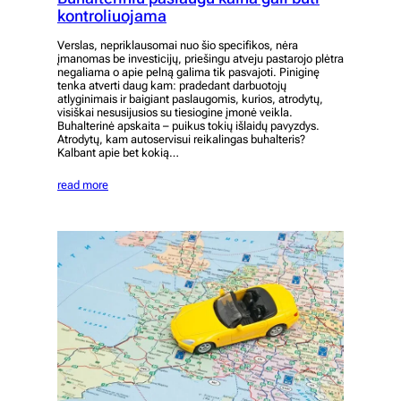
kontroliuojama
Verslas, nepriklausomai nuo šio specifikos, nėra
įmanomas be investicijų, priešingu atveju pastarojo plėtra
negaliama o apie pelną galima tik pasvajoti. Piniginę
tenka atverti daug kam: pradedant darbuotojų
atlyginimais ir baigiant paslaugomis, kurios, atrodytų,
visiškai nesusijusios su tiesiogine įmonė veikla.
Buhalterinė apskaita – puikus tokių išlaidų pavyzdys.
Atrodytų, kam autoservisui reikalingas buhalteris?
Kalbant apie bet kokią…
read more