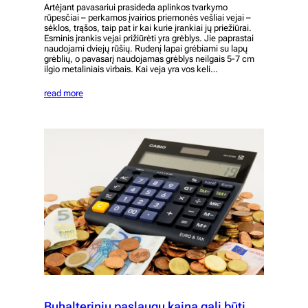
Artėjant pavasariui prasideda aplinkos tvarkymo
rūpesčiai – perkamos įvairios priemonės vešliai vejai –
sėklos, trąšos, taip pat ir kai kurie įrankiai jų priežiūrai.
Esminis įrankis vejai prižiūrėti yra grėblys. Jie paprastai
naudojami dviejų rūšių. Rudenį lapai grėbiami su lapų
grėblių, o pavasarį naudojamas grėblys neilgais 5-7 cm
ilgio metaliniais virbais. Kai veja yra vos keli…
read more
Buhalteriniu paslaugu kaina gali būti