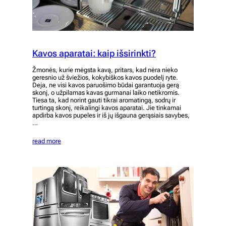
Kavos aparatai: kaip išsirinkti?
Žmonės, kurie mėgsta kavą, pritars, kad nėra nieko
geresnio už šviežios, kokybiškos kavos puodelį ryte.
Deja, ne visi kavos paruošimo būdai garantuoja gerą
skonį, o užpilamas kavas gurmanai laiko netikromis.
Tiesa ta, kad norint gauti tikrai aromatingą, sodrų ir
turtingą skonį, reikalingi kavos aparatai. Jie tinkamai
apdirba kavos pupeles ir iš jų išgauna gerąsiais savybes,
…
read more