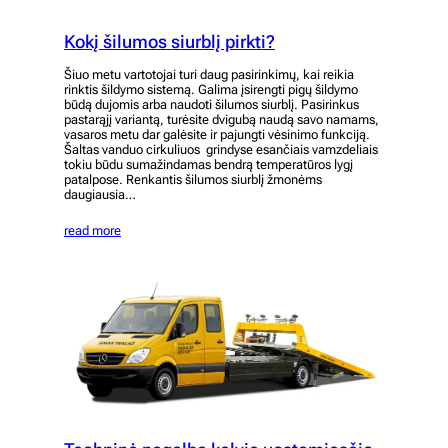
Kokį šilumos siurblį pirkti?
Šiuo metu vartotojai turi daug pasirinkimų, kai reikia
rinktis šildymo sistemą. Galima įsirengti pigų šildymo
būdą dujomis arba naudoti šilumos siurblį. Pasirinkus
pastarąjį variantą, turėsite dvigubą naudą savo namams,
vasaros metu dar galėsite ir pajungti vėsinimo funkciją.
Šaltas vanduo cirkuliuos grindyse esančiais vamzdeliais
tokiu būdu sumažindamas bendrą temperatūros lygį
patalpose. Renkantis šilumos siurblį žmonėms
daugiausia…
read more