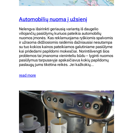
Automobilių nuoma į užsienį
Nelengva išsirinkti geriausią variantą iš daugelio
viliojančių pasiūlymų kuriuos pateikia automobilių
nuomos įmonės. Kas reklamuojama ryškiomis spalvomis
ir užraoma didžiosiomis raidėmis dažniausiai nesutampa
su tuo kokios kainos pateikiamos galutiniame pasiūlyme
kai pridedami papildomi mokesčiai. Norintišvengti šios
problemos tai įmanoma vieninteliu būdu – lyginti nuomos
pasiūlymus tarpusavyje apskaičiavus kokių papildomų
paslaugų jums tikėtina reikės. Jei kažkokių…
read more