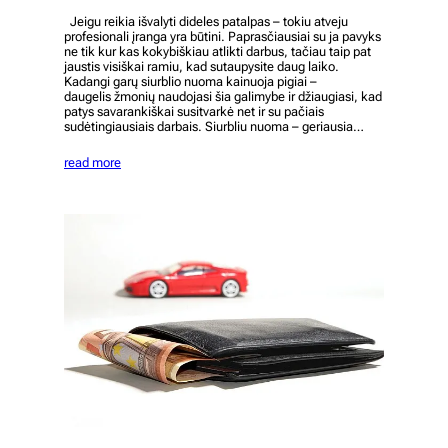
Jeigu reikia išvalyti dideles patalpas – tokiu atveju
profesionali įranga yra būtini. Paprasčiausiai su ja pavyks
ne tik kur kas kokybiškiau atlikti darbus, tačiau taip pat
jaustis visiškai ramiu, kad sutaupysite daug laiko.
Kadangi garų siurblio nuoma kainuoja pigiai –
daugelis žmonių naudojasi šia galimybe ir džiaugiasi, kad
patys savarankiškai susitvarkė net ir su pačiais
sudėtingiausiais darbais. Siurbliu nuoma – geriausia…
read more