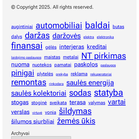
© Copyright 2025. All rights reserved.
baldai
automobiliai
augintiniai
butas
daržas
daržovės
dalys
elektra
elektronika
finansai
interjeras
kreditai
gėlės
NT pirkimas
maistas
metalai
laidojimo paslaugos
nuoma
paskolos
nuotekos
pamatai
paslaugos
pinigai
plytelės
reklama
prekyba
rekuperatoriai
remontas
saulės energija
rinkodara
statyba
sodas
saulės kolektoriai
vartai
stogas
terasa
stoginė
sveikata
valymas
šildymas
verslas
vonia
virtuvė
žemės ūkis
šilumos siurbliai
Archyvai