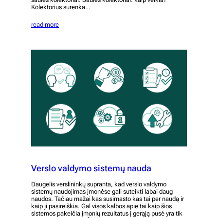
Kolektorius surenka…
read more
Verslo valdymo sistemų nauda
Daugelis verslininkų supranta, kad verslo valdymo
sistemų naudojimas įmonėse gali suteikti labai daug
naudos. Tačiau mažai kas susimasto kas tai per naudą ir
kaip ji pasireiškia. Gal visos kalbos apie tai kaip šios
sistemos pakeičia įmonių rezultatus į gerąją pusė yra tik