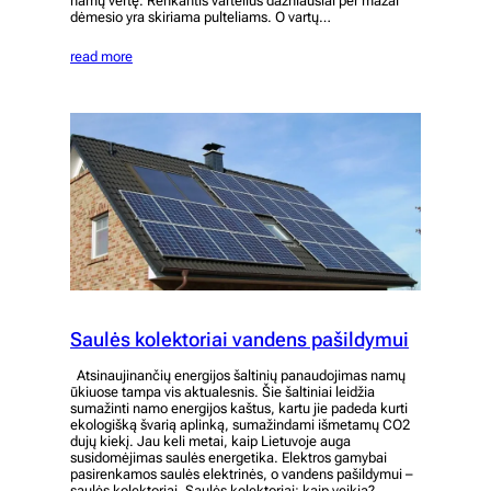
namų vertę. Renkantis vartelius dažniausiai per mažai
dėmesio yra skiriama pulteliams. O vartų…
read more
Saulės kolektoriai vandens pašildymui
Atsinaujinančių energijos šaltinių panaudojimas namų
ūkiuose tampa vis aktualesnis. Šie šaltiniai leidžia
sumažinti namo energijos kaštus, kartu jie padeda kurti
ekologišką švarią aplinką, sumažindami išmetamų CO2
dujų kiekį. Jau keli metai, kaip Lietuvoje auga
susidomėjimas saulės energetika. Elektros gamybai
pasirenkamos saulės elektrinės, o vandens pašildymui –
saulės kolektoriai. Saulės kolektoriai: kaip veikia?