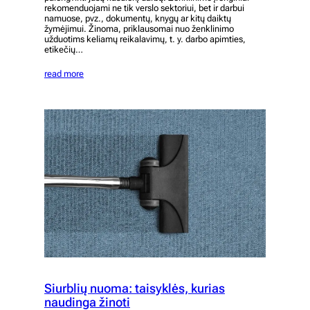
rekomenduojami ne tik verslo sektoriui, bet ir darbui
namuose, pvz., dokumentų, knygų ar kitų daiktų
žymėjimui. Žinoma, priklausomai nuo ženklinimo
užduotims keliamų reikalavimų, t. y. darbo apimties,
etikečių…
read more
Siurblių nuoma: taisyklės, kurias
naudinga žinoti