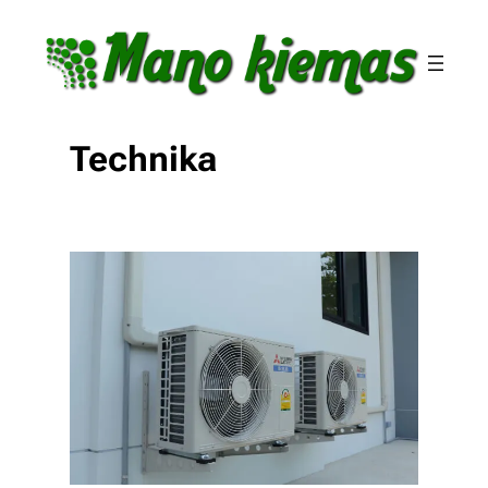
Eiti
prie
turinio
Technika