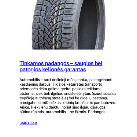
Tinkamos padangos – saugios bei
patogios kelionės garantas
Automobilis – tarsi dešinioji mūsų ranka, palengvinanti
kasdienius darbus. Tik šios keturratės transporto
priemonės dėka galime greitai pasiekti reikiamą
atstumą, šiek tiek ilgėliau snustelėti rytais (užuot sušalus
trypčioję autobusų stotelėje) bei be didelių pastangų
parsigabenti milžiniškus pirkinių krepšius iš parduotuvės.
Aišku, kiekvienu daiktu, norint šiuo ilgiau džiaugtis,
būtina rūpintis, automobilis – ne išimtis. Padangos –…
read more