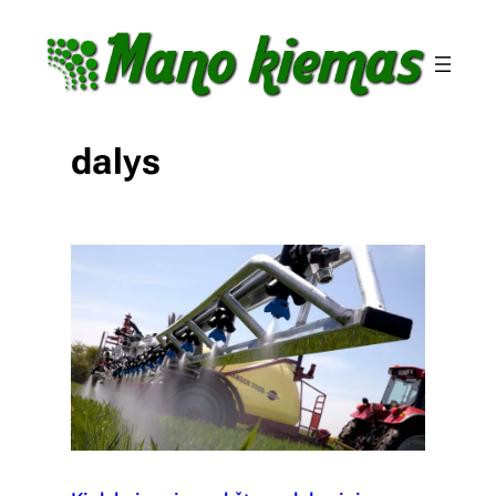
Eiti
prie
turinio
dalys