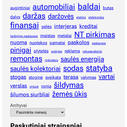
baldai
automobiliai
augintiniai
butas
daržas
daržovės
dalys
elektra
elektronika
finansai
interjeras
kreditai
gėlės
NT pirkimas
maistas
metalai
laidojimo paslaugos
nuoma
paskolos
nuotekos
pamatai
paslaugos
pinigai
plytelės
reklama
prekyba
rekuperatoriai
remontas
saulės energija
rinkodara
statyba
sodas
saulės kolektoriai
vartai
stogas
terasa
stoginė
sveikata
valymas
šildymas
verslas
vonia
virtuvė
žemės ūkis
šilumos siurbliai
Archyvai
Paskutiniai straipsniai