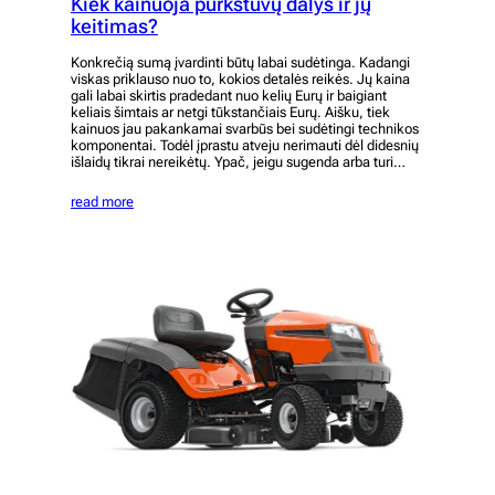
Kiek kainuoja purkštuvų dalys ir jų
keitimas?
Konkrečią sumą įvardinti būtų labai sudėtinga. Kadangi
viskas priklauso nuo to, kokios detalės reikės. Jų kaina
gali labai skirtis pradedant nuo kelių Eurų ir baigiant
keliais šimtais ar netgi tūkstančiais Eurų. Aišku, tiek
kainuos jau pakankamai svarbūs bei sudėtingi technikos
komponentai. Todėl įprastu atveju nerimauti dėl didesnių
išlaidų tikrai nereikėtų. Ypač, jeigu sugenda arba turi…
read more