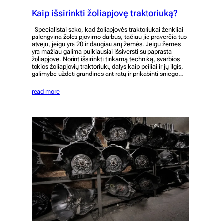
Kaip išsirinkti žoliapjovę traktoriuką?
Specialistai sako, kad žoliapjovės traktoriukai ženkliai
palengvina žolės pjovimo darbus, tačiau jie praverčia tuo
atveju, jeigu yra 20 ir daugiau arų žemės. Jeigu žemės
yra mažiau galima puikiausiai išsiversti su paprasta
žoliapjove. Norint išsirinkti tinkamą techniką, svarbios
tokios žoliapjovių traktoriukų dalys kaip peiliai ir jų ilgis,
galimybė uždėti grandines ant ratų ir prikabinti sniego…
read more