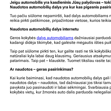
Jeigu automobilis yra kasdieninis Jūsų palydovas – tokiu 
Naudotos automobilių dalys yra kur kas pigesnis pasirink
Tuo pačiu siūlome nepamiršti, kad dalys automobiliams ne v
reikia pirkti patikimose, pripažintose vietose, kurios teik
Naudotos automobilių dalys internetu
Geros kokybės
dalys automobiliams
dažniausiai parduodam
kadangi didėja tikimybė, kad galėsite mėgautis išties pui
Taip pat siūlome pirkti ten, kur galite rasti ne tik kokybi
natūraliai kyla labai daug klausimų. Geriausius atsakymus 
patarimais. Taip pat – klauskite. Tuomet tiksliau rasite ta
Ar naudotos – geras pasirinkimas?
Kai kurie baiminasi, kad naudotos automobilių dalys gali bū
naudotos dalys – naudotos, tad dažniausiai jos tikrai tar
pavyksta juo pasinaudoti ir labai sėkmingai. Svarbiausia pi
kokybės vietų, kur žmonės auto dalis parduoda nelegaliai. 