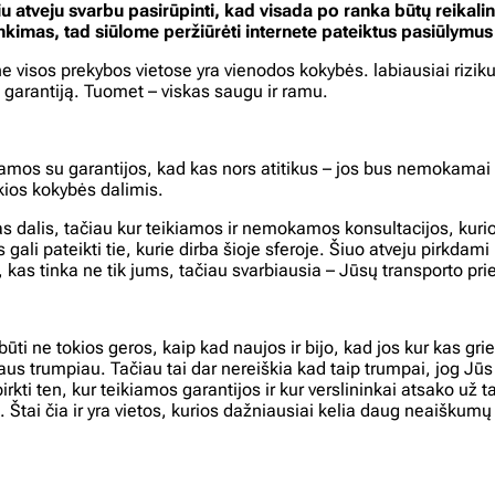
atveju svarbu pasirūpinti, kad visada po ranka būtų reikalingi 
imas, tad siūlome peržiūrėti internete pateiktus pasiūlymus ir
isos prekybos vietose yra vienodos kokybės. labiausiai rizikuoj
ia garantiją. Tuomet – viskas saugu ir ramu.
os su garantijos, kad kas nors atitikus – jos bus nemokamai su
kios kokybės dalimis.
škas dalis, tačiau kur teikiamos ir nemokamos konsultacijos, kuri
gali pateikti tie, kurie dirba šioje sferoje. Šiuo atveju pirkdam
i, kas tinka ne tik jums, tačiau svarbiausia – Jūsų transporto pr
ti ne tokios geros, kaip kad naujos ir bijo, kad jos kur kas grie
naus trumpiau. Tačiau tai dar nereiškia kad taip trumpai, jog J
rkti ten, kur teikiamos garantijos ir kur verslininkai atsako už 
Štai čia ir yra vietos, kurios dažniausiai kelia daug neaiškumų