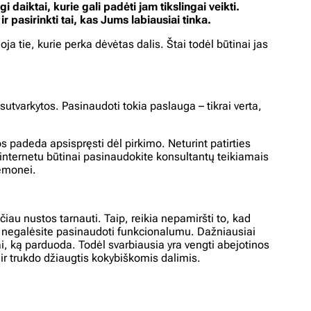
daiktai, kurie gali padėti jam tikslingai veikti.
 pasirinkti tai, kas Jums labiausiai tinka.
a tie, kurie perka dėvėtas dalis. Štai todėl būtinai jas
tvarkytos. Pasinaudoti tokia paslauga – tikrai verta,
os padeda apsispręsti dėl pirkimo. Neturint patirties
i internetu būtinai pasinaudokite konsultantų teikiamais
iemonei.
čiau nustos tarnauti. Taip, reikia nepamiršti to, kad
ūs negalėsite pasinaudoti funkcionalumu. Dažniausiai
tai, ką parduoda. Todėl svarbiausia yra vengti abejotinos
 ir trukdo džiaugtis kokybiškomis dalimis.