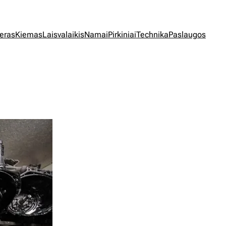
jeras
Kiemas
Laisvalaikis
Namai
Pirkiniai
Technika
Paslaugos