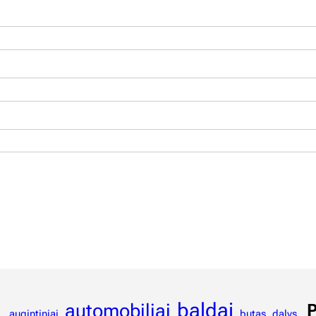
baldai
automobiliai
P
augintiniai
butas
dalys