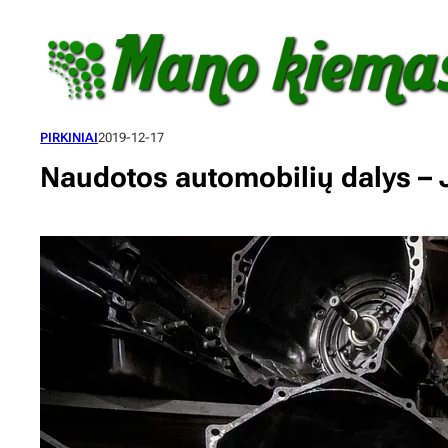
Eiti
prie
turinio
PIRKINIAI
2019-12-17
Naudotos automobilių dalys – 