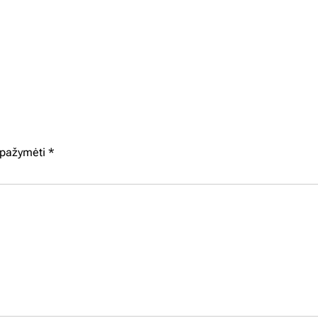
i pažymėti
*