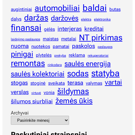
baldai
automobiliai
augintiniai
butas
daržas
daržovės
dalys
elektra
elektronika
finansai
interjeras
kreditai
gėlės
NT pirkimas
maistas
metalai
laidojimo paslaugos
nuoma
paskolos
nuotekos
pamatai
paslaugos
pinigai
plytelės
reklama
prekyba
rekuperatoriai
remontas
saulės energija
rinkodara
statyba
sodas
saulės kolektoriai
vartai
stogas
terasa
stoginė
sveikata
valymas
šildymas
verslas
vonia
virtuvė
žemės ūkis
šilumos siurbliai
Archyvai
Paskutiniai straipsniai