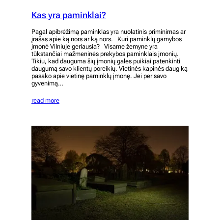
Kas yra paminklai?
Pagal apibrėžimą paminklas yra nuolatinis priminimas ar
įrašas apie ką nors ar ką nors. Kuri paminklų gamybos
įmonė Vilniuje geriausia? Visame žemyne ​​yra
tūkstančiai mažmeninės prekybos paminklais įmonių.
Tikiu, kad dauguma šių įmonių galės puikiai patenkinti
daugumą savo klientų poreikių. Vietinės kapinės daug ką
pasako apie vietinę paminklų įmonę. Jei per savo
gyvenimą…
read more