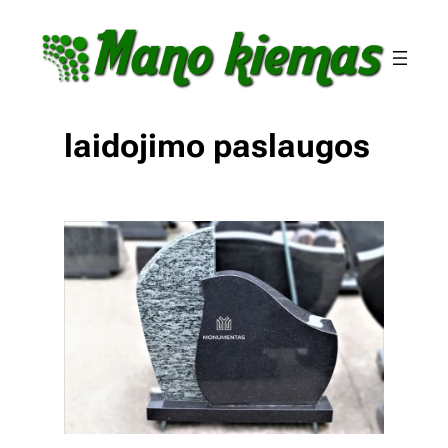
Eiti
prie
turinio
laidojimo paslaugos