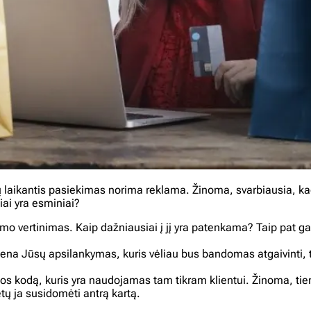
ių laikantis pasiekimas norima reklama. Žinoma, svarbiausia, kad
iai yra esminiai?
vertinimas. Kaip dažniausiai į jį yra patenkama? Taip pat gali 
a Jūsų apsilankymas, kuris vėliau bus bandomas atgaivinti, tik
kodą, kuris yra naudojamas tam tikram klientui. Žinoma, tie
ų ja susidomėti antrą kartą.