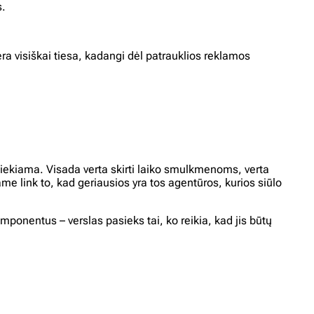
s.
ra visiškai tiesa, kadangi dėl patrauklios reklamos
 siekiama. Visada verta skirti laiko smulkmenoms, verta
me link to, kad geriausios yra tos agentūros, kurios siūlo
mponentus – verslas pasieks tai, ko reikia, kad jis būtų