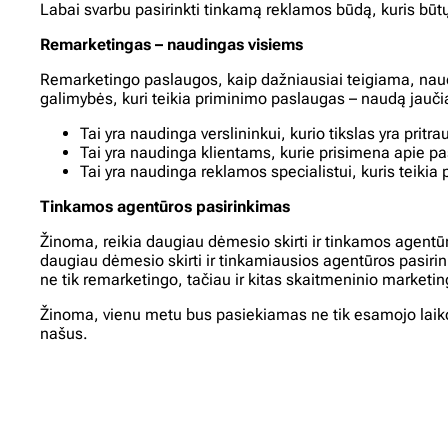
Labai svarbu pasirinkti tinkamą reklamos būdą, kuris būtų
Remarketingas – naudingas visiems
Remarketingo paslaugos, kaip dažniausiai teigiama, naudin
galimybės, kuri teikia priminimo paslaugas – naudą jaučią i
Tai yra naudinga verslininkui, kurio tikslas yra pritrau
Tai yra naudinga klientams, kurie prisimena apie pa
Tai yra naudinga reklamos specialistui, kuris teikia
Tinkamos agentūros pasirinkimas
Žinoma, reikia daugiau dėmesio skirti ir tinkamos agentūr
daugiau dėmesio skirti ir tinkamiausios agentūros pasirink
ne tik remarketingo, tačiau ir kitas skaitmeninio marketi
Žinoma, vienu metu bus pasiekiamas ne tik esamojo laiko ef
našus.