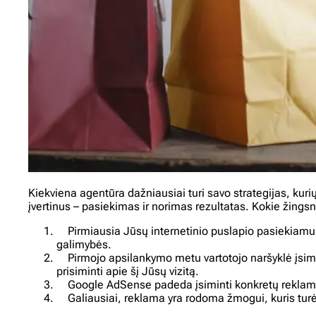
Kiekviena agentūra dažniausiai turi savo strategijas, kur
įvertinus – pasiekimas ir norimas rezultatas. Kokie žingsn
Pirmiausia Jūsų internetinio puslapio pasiekiamumo 
galimybės.
Pirmojo apsilankymo metu vartotojo naršyklė įsimen
prisiminti apie šį Jūsų vizitą.
Google AdSense padeda įsiminti konkretų reklamos 
Galiausiai, reklama yra rodoma žmogui, kuris turėt