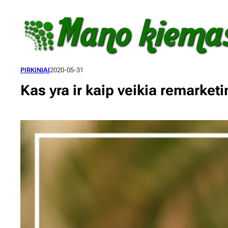
Eiti
prie
turinio
PIRKINIAI
2020-05-31
Kas yra ir kaip veikia remarket