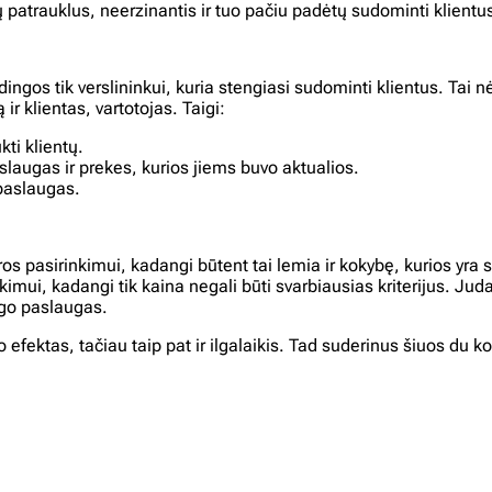
 patrauklus, neerzinantis ir tuo pačiu padėtų sudominti klientu
gos tik verslininkui, kuria stengiasi sudominti klientus. Tai nė
r klientas, vartotojas. Taigi:
kti klientų.
slaugas ir prekes, kurios jiems buvo aktualios.
 paslaugas.
os pasirinkimui, kadangi būtent tai lemia ir kokybę, kurios yra
imui, kadangi tik kaina negali būti svarbiausias kriterijus. Juda
ngo paslaugas.
ektas, tačiau taip pat ir ilgalaikis. Tad suderinus šiuos du ko