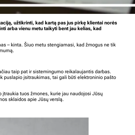
iją, užtikrinti, kad kartą pas jus pirkę klientai norės
ti arba vienu metu taikyti bent jau kelias, kad
kimas – kinta. Šiuo metu stengiamasi, kad žmogus ne tik
nomumą.
ačiau taip pat ir sistemingumo reikalaujantis darbas.
k puslapio įsitraukimas, tai gali būti elektroninio pašto
jo įtraukia tuos žmones, kurie jau naudojosi Jūsų
amos sklaidos apie Jūsų verslą.