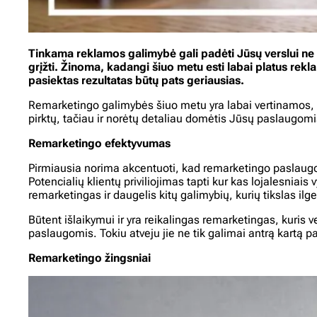
Tinkama reklamos galimybė gali padėti Jūsų verslui ne tik
grįžti. Žinoma, kadangi šiuo metu esti labai platus rekl
pasiektas rezultatas būtų pats geriausias.
Remarketingo galimybės šiuo metu yra labai vertinamos, ka
pirktų, tačiau ir norėtų detaliau domėtis Jūsų paslaugom
Remarketingo efektyvumas
Pirmiausia norima akcentuoti, kad remarketingo paslaugos 
Potencialių klientų priviliojimas tapti kur kas lojalesniai
remarketingas ir daugelis kitų galimybių, kurių tikslas ilges
Būtent išlaikymui ir yra reikalingas remarketingas, kuris 
paslaugomis. Tokiu atveju jie ne tik galimai antrą kartą p
Remarketingo žingsniai