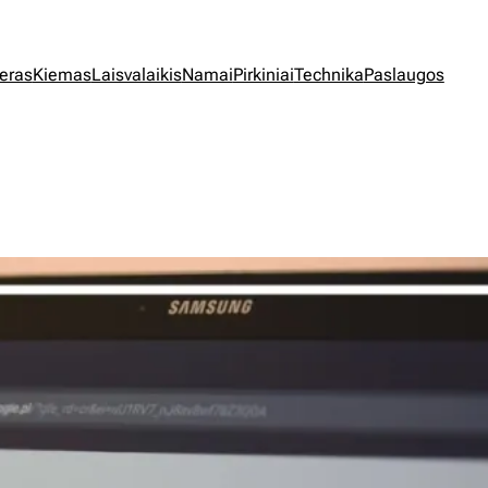
jeras
Kiemas
Laisvalaikis
Namai
Pirkiniai
Technika
Paslaugos