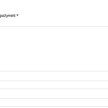
i pažymėti
*