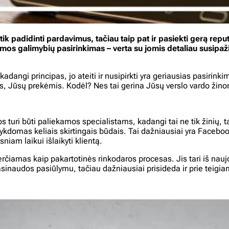
 padidinti pardavimus, tačiau taip pat ir pasiekti gerą reputac
amos galimybių pasirinkimas – verta su jomis detaliau susipažin
dangi principas, jo ateiti ir nusipirkti yra geriausias pasirin
is, Jūsų prekėmis. Kodėl? Nes tai gerina Jūsų verslo vardo ži
turi būti paliekamos specialistams, kadangi tai ne tik žinių, t
s vykdomas keliais skirtingais būdais. Tai dažniausiai yra Faceboo
niam laikui išlaikyti klientą.
verčiamas kaip pakartotinės rinkodaros procesas. Jis tari iš nau
asinaudos pasiūlymu, tačiau dažniausiai prisideda ir prie teigi