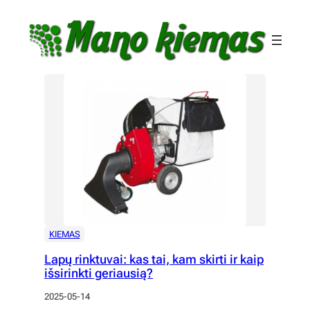
Eiti
prie
turinio
KIEMAS
Lapų rinktuvai: kas tai, kam skirti ir kaip
išsirinkti geriausią?
2025-05-14