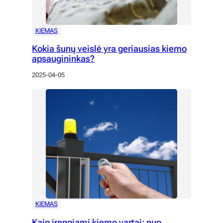
KIEMAS
Kokia šunų veislė yra geriausias kiemo
apsaugininkas?
2025-04-05
KIEMAS
Kaip įrengiami kiemo vartai: nuo