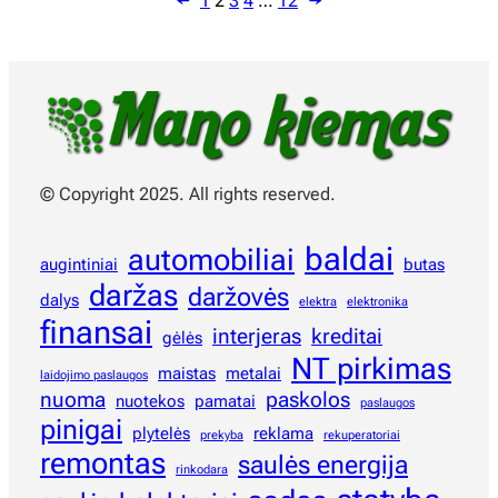
←
1
2
3
4
…
12
→
© Copyright 2025. All rights reserved.
baldai
automobiliai
augintiniai
butas
daržas
daržovės
dalys
elektra
elektronika
finansai
interjeras
kreditai
gėlės
NT pirkimas
maistas
metalai
laidojimo paslaugos
nuoma
paskolos
nuotekos
pamatai
paslaugos
pinigai
plytelės
reklama
prekyba
rekuperatoriai
remontas
saulės energija
rinkodara