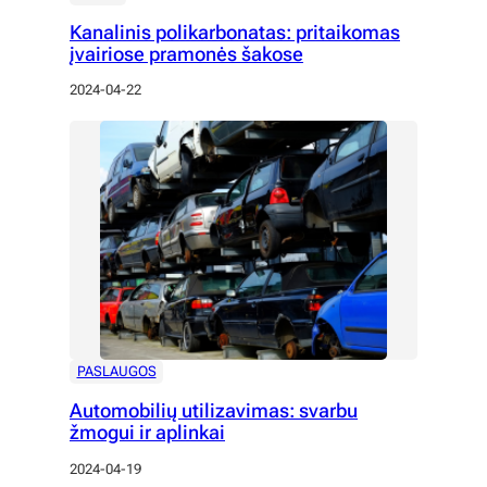
Kanalinis polikarbonatas: pritaikomas
įvairiose pramonės šakose
2024-04-22
PASLAUGOS
Automobilių utilizavimas: svarbu
žmogui ir aplinkai
2024-04-19