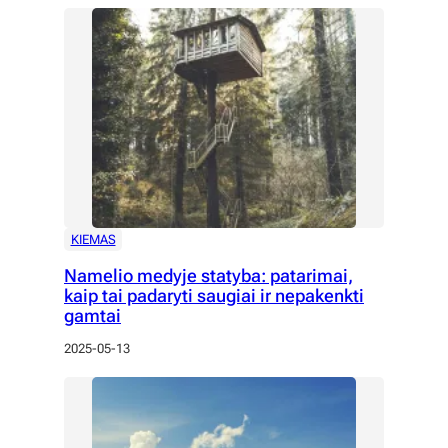
KIEMAS
Namelio medyje statyba: patarimai,
kaip tai padaryti saugiai ir nepakenkti
gamtai
2025-05-13