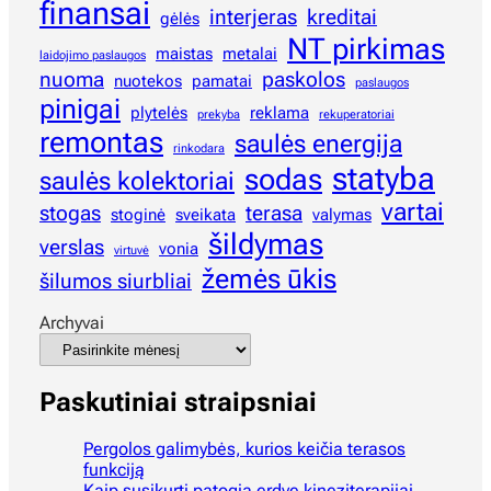
finansai
interjeras
kreditai
gėlės
NT pirkimas
maistas
metalai
laidojimo paslaugos
nuoma
paskolos
nuotekos
pamatai
paslaugos
pinigai
plytelės
reklama
prekyba
rekuperatoriai
remontas
saulės energija
rinkodara
statyba
sodas
saulės kolektoriai
vartai
stogas
terasa
stoginė
sveikata
valymas
šildymas
verslas
vonia
virtuvė
žemės ūkis
šilumos siurbliai
Archyvai
Paskutiniai straipsniai
Pergolos galimybės, kurios keičia terasos
funkciją
Kaip susikurti patogią erdvę kineziterapijai