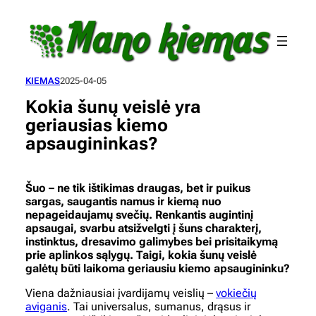
Eiti
prie
turinio
KIEMAS
2025-04-05
Kokia šunų veislė yra
geriausias kiemo
apsaugininkas?
Šuo – ne tik ištikimas draugas, bet ir puikus
sargas, saugantis namus ir kiemą nuo
nepageidaujamų svečių. Renkantis augintinį
apsaugai, svarbu atsižvelgti į šuns charakterį,
instinktus, dresavimo galimybes bei prisitaikymą
prie aplinkos sąlygų. Taigi, kokia šunų veislė
galėtų būti laikoma geriausiu kiemo apsaugininku?
Viena dažniausiai įvardijamų veislių –
vokiečių
aviganis
. Tai universalus, sumanus, drąsus ir