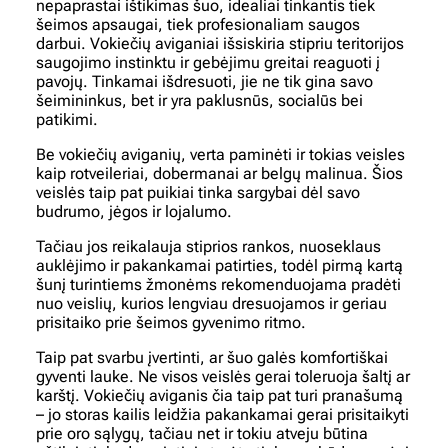
nepaprastai ištikimas šuo, idealiai tinkantis tiek
šeimos apsaugai, tiek profesionaliam saugos
darbui. Vokiečių aviganiai išsiskiria stipriu teritorijos
saugojimo instinktu ir gebėjimu greitai reaguoti į
pavojų. Tinkamai išdresuoti, jie ne tik gina savo
šeimininkus, bet ir yra paklusnūs, socialūs bei
patikimi.
Be vokiečių aviganių, verta paminėti ir tokias veisles
kaip rotveileriai, dobermanai ar belgų malinua. Šios
veislės taip pat puikiai tinka sargybai dėl savo
budrumo, jėgos ir lojalumo.
Tačiau jos reikalauja stiprios rankos, nuoseklaus
auklėjimo ir pakankamai patirties, todėl pirmą kartą
šunį turintiems žmonėms rekomenduojama pradėti
nuo veislių, kurios lengviau dresuojamos ir geriau
prisitaiko prie šeimos gyvenimo ritmo.
Taip pat svarbu įvertinti, ar šuo galės komfortiškai
gyventi lauke. Ne visos veislės gerai toleruoja šaltį ar
karštį. Vokiečių aviganis čia taip pat turi pranašumą
– jo storas kailis leidžia pakankamai gerai prisitaikyti
prie oro sąlygų, tačiau net ir tokiu atveju būtina