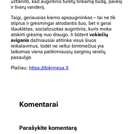
užtikrinti, kad augintinis turėtų tinkamą būdą, pavėsį
ir švarų vandenį.
Taigi, geriausias kiemo apsaugininkas – tai ne tik
stiprus ir grėsmingai atrodantis šuo, bet ir gerai
išauklėtas, socializuotas augintinis, kuris moka
atskirti grėsmę nuo draugo. Ir būtent
vokiečių
aviganis
dažniausiai atitinka visus šiuos
reikalavimus, todėl ne veltui šimtmečius yra
laikomas viena patikimiausių sarginių veislių
pasaulyje.
Plačiau:
https://dokrinesa.lt
Komentarai
Parašykite komentarą