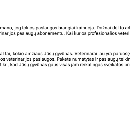
d mano, jog tokios paslaugos brangiai kainuoja. Dažnai dėl to a
erinarijos paslaugų abonementu. Kai kurios profesionalios veterin
gal tai, kokio amžiaus Jūsų gyvūnas. Veterinarai jau yra paruošę
r kitos veterinarijos paslaugos. Pakete numatytas ir paslaugų te
tikri, kad Jūsų gyvūnas gaus visas jam reikalingas sveikatos pr