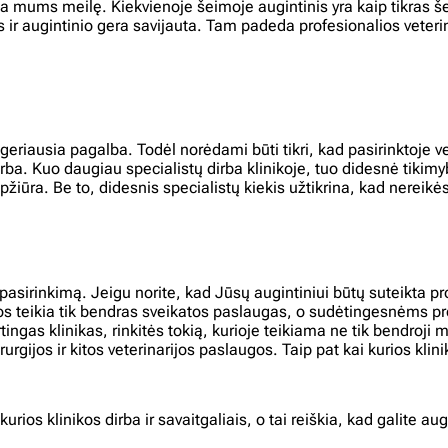
 mums meilę. Kiekvienoje šeimoje augintinis yra kaip tikras še
s ir augintinio gera savijauta. Tam padeda profesionalios veterina
iausia pagalba. Todėl norėdami būti tikri, kad pasirinktoje vet
dirba. Kuo daugiau specialistų dirba klinikoje, tuo didesnė tikimy
iūra. Be to, didesnis specialistų kiekis užtikrina, kad nereikės 
 pasirinkimą. Jeigu norite, kad Jūsų augintiniui būtų suteikta pro
nikos teikia tik bendras sveikatos paslaugas, o sudėtingesnėms 
ingas klinikas, rinkitės tokią, kurioje teikiama ne tik bendroji m
rurgijos ir kitos veterinarijos paslaugos. Taip pat kai kurios kl
i kurios klinikos dirba ir savaitgaliais, o tai reiškia, kad galite