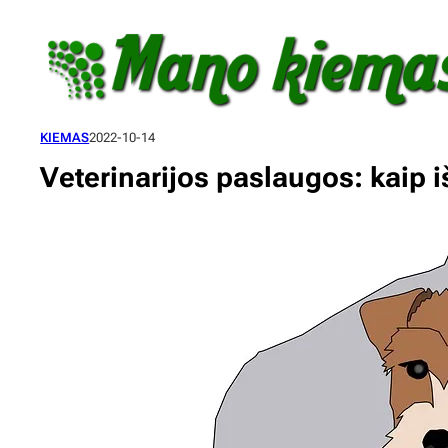
Eiti
prie
turinio
KIEMAS
2022-10-14
Veterinarijos paslaugos: kaip iš