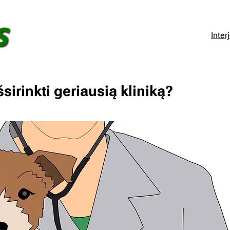
Inter
sirinkti geriausią kliniką?