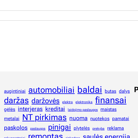
baldai
automobiliai
P
augintiniai
butas
dalys
finansai
daržas
daržovės
elektra
elektronika
interjeras
kreditai
gėlės
maistas
laidojimo paslaugos
NT pirkimas
nuoma
metalai
nuotekos
pamatai
pinigai
paskolos
plytelės
reklama
paslaugos
prekyba
remontas
saulės energija