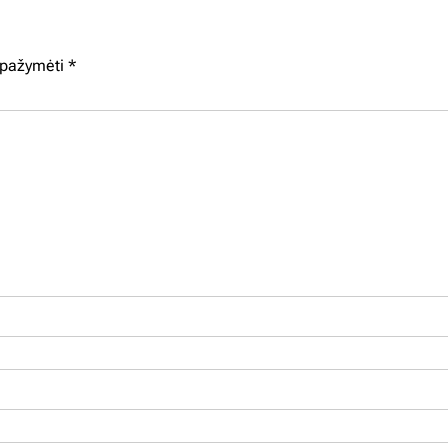
i pažymėti
*