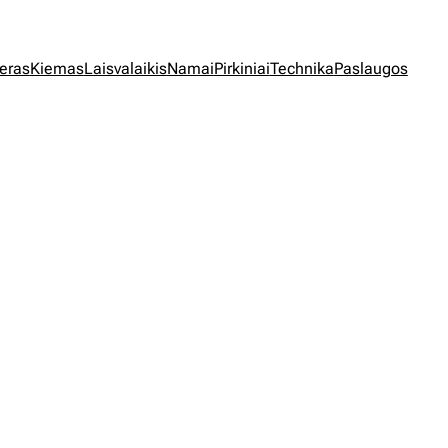
jeras
Kiemas
Laisvalaikis
Namai
Pirkiniai
Technika
Paslaugos