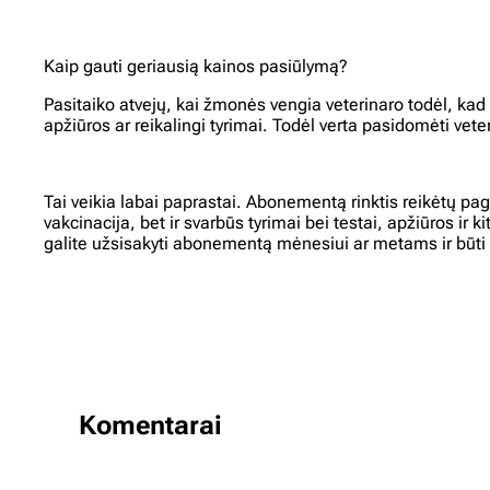
Kaip gauti geriausią kainos pasiūlymą?
Pasitaiko atvejų, kai žmonės vengia veterinaro todėl, ka
apžiūros ar reikalingi tyrimai. Todėl verta pasidomėti vet
Tai veikia labai paprastai. Abonementą rinktis reikėtų pa
vakcinacija, bet ir svarbūs tyrimai bei testai, apžiūros i
galite užsisakyti abonementą mėnesiui ar metams ir būti 
Komentarai