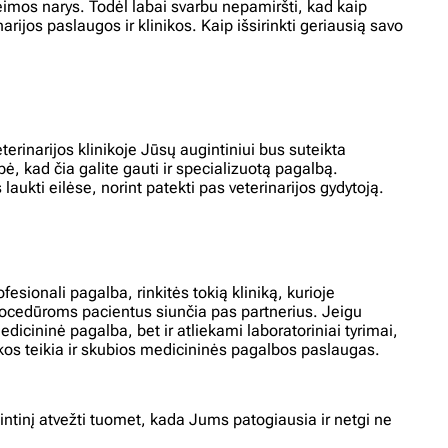
imos narys. Todėl labai svarbu nepamiršti, kad kaip
rijos paslaugos ir klinikos. Kaip išsirinkti geriausią savo
erinarijos klinikoje Jūsų augintiniui bus suteikta
bė, kad čia galite gauti ir specializuotą pagalbą.
laukti eilėse, norint patekti pas veterinarijos gydytoją.
fesionali pagalba, rinkitės tokią kliniką, kurioje
procedūroms pacientus siunčia pas partnerius. Jeigu
edicininė pagalba, bet ir atliekami laboratoriniai tyrimai,
inikos teikia ir skubios medicininės pagalbos paslaugas.
 augintinį atvežti tuomet, kada Jums patogiausia ir netgi ne