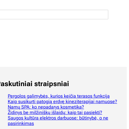
askutiniai straipsniai
Pergolos galimybės, kurios keičia terasos funkciją
Kaip susikurti patogią erdvę kineziterapijai namuose?
Namų SPA: ko nepadarys kosmetika?
Židinys be milžiniškų išlaidų: kaip tai pasiekti?
Saugos kultūra elektros darbuose: būtinybė, o ne
pasirinkimas