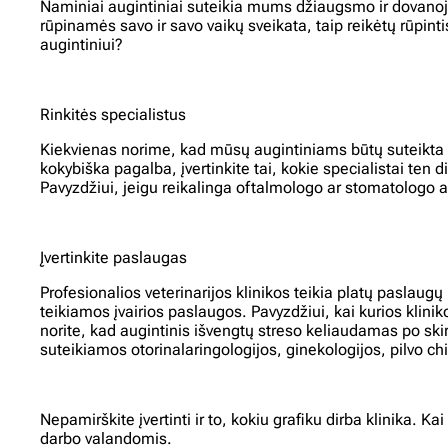
Naminiai augintiniai suteikia mums džiaugsmo ir dovanoja
rūpinamės savo ir savo vaikų sveikata, taip reikėtų rūpinti
augintiniui?
Rinkitės specialistus
Kiekvienas norime, kad mūsų augintiniams būtų suteikta ger
kokybiška pagalba, įvertinkite tai, kokie specialistai ten 
Pavyzdžiui, jeigu reikalinga oftalmologo ar stomatologo apž
Įvertinkite paslaugas
Profesionalios veterinarijos klinikos teikia platų paslaugų
teikiamos įvairios paslaugos. Pavyzdžiui, kai kurios kli
norite, kad augintinis išvengtų streso keliaudamas po skirt
suteikiamos otorinalaringologijos, ginekologijos, pilvo chi
Nepamirškite įvertinti ir to, kokiu grafiku dirba klinika. Ka
darbo valandomis.