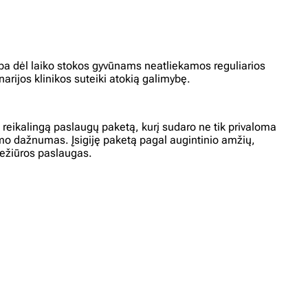
rba dėl laiko stokos gyvūnams neatliekamos reguliarios
arijos klinikos suteiki atokią galimybę.
 reikalingą paslaugų paketą, kurį sudaro ne tik privaloma
ikimo dažnumas. Įsigiję paketą pagal augintinio amžių,
iežiūros paslaugas.