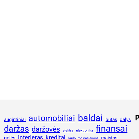
baldai
automobiliai
P
augintiniai
butas
dalys
finansai
daržas
daržovės
elektra
elektronika
interjeras
kreditai
gėlės
maistas
laidojimo paslaugos