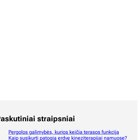
askutiniai straipsniai
Pergolos galimybės, kurios keičia terasos funkciją
Kaip susikurti patogią erdvę kineziterapijai namuose?