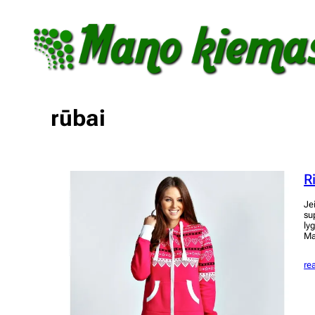
Eiti
prie
turinio
rūbai
R
Je
su
ly
Ma
re