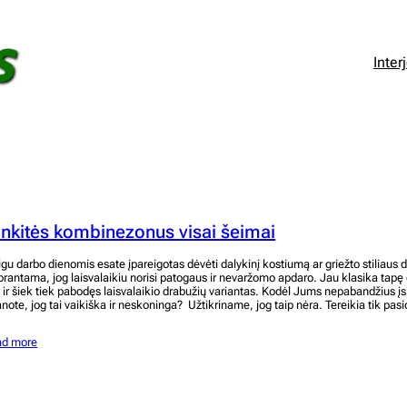
Inter
inkitės kombinezonus visai šeimai
igu darbo dienomis esate įpareigotas dėvėti dalykinį kostiumą ar griežto stiliaus 
prantama, jog laisvalaikiu norisi patogaus ir nevaržomo apdaro. Jau klasika tapę d
g ir šiek tiek pabodęs laisvalaikio drabužių variantas. Kodėl Jums nepabandžius 
note, jog tai vaikiška ir neskoninga? Užtikriname, jog taip nėra. Tereikia tik pa
ad more