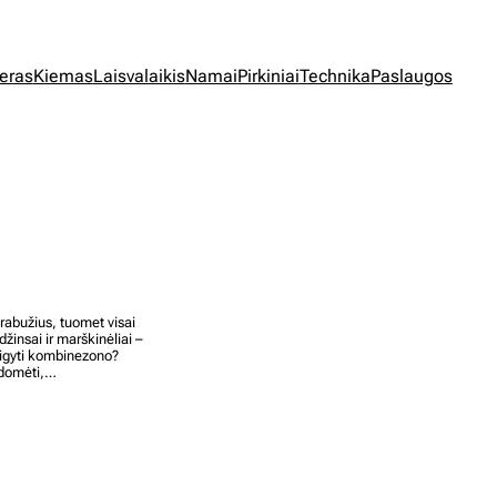
jeras
Kiemas
Laisvalaikis
Namai
Pirkiniai
Technika
Paslaugos
drabužius, tuomet visai
žinsai ir marškinėliai –
įsigyti kombinezono?
sidomėti,…