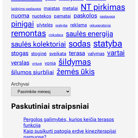
NT pirkimas
maistas
metalai
laidojimo paslaugos
nuoma
paskolos
nuotekos
pamatai
paslaugos
pinigai
plytelės
reklama
prekyba
rekuperatoriai
remontas
saulės energija
rinkodara
statyba
sodas
saulės kolektoriai
vartai
stogas
terasa
stoginė
sveikata
valymas
šildymas
verslas
vonia
virtuvė
žemės ūkis
šilumos siurbliai
Archyvai
Paskutiniai straipsniai
Pergolos galimybės, kurios keičia terasos
funkciją
Kaip susikurti patogią erdvę kineziterapijai
namuose?