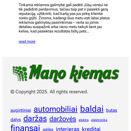
Tinkama reklamos galimybė gali padėti Jūsų verslui ne
tik padidinti pardavimus, tačiau taip pat ir pasiekti gerą
reputaciją, užtikrinti, kad kartą pas jus pirkę klientai
norės grįžti. Žinoma, kadangi šiuo metu esti labai platus
reklamos galimybių pasirinkimas – verta su jomis
detaliau susipažinti arba vienu metu taikyti bent jau
kelias, kad pasiektas rezultatas būtų pats…
read more
© Copyright 2025. All rights reserved.
baldai
automobiliai
augintiniai
butas
daržas
daržovės
dalys
elektra
elektronika
finansai
interjeras
kreditai
gėlės