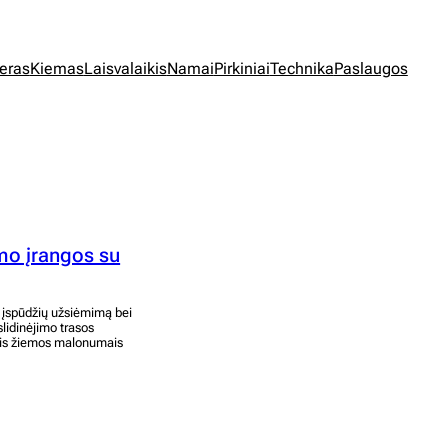
jeras
Kiemas
Laisvalaikis
Namai
Pirkiniai
Technika
Paslaugos
imo įrangos su
ną įspūdžių užsiėmimą bei
slidinėjimo trasos
utis žiemos malonumais