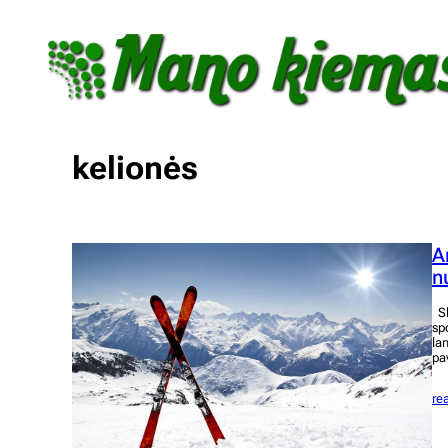
Eiti
prie
turinio
kelionės
A
n
Sl
sp
la
pa
re