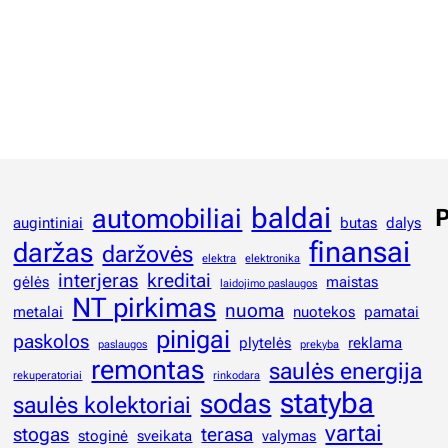
baldai
automobiliai
P
augintiniai
butas
dalys
finansai
daržas
daržovės
elektra
elektronika
interjeras
kreditai
gėlės
maistas
laidojimo paslaugos
NT pirkimas
nuoma
metalai
nuotekos
pamatai
pinigai
paskolos
plytelės
reklama
paslaugos
prekyba
remontas
saulės energija
rekuperatoriai
rinkodara
statyba
sodas
saulės kolektoriai
vartai
stogas
terasa
stoginė
sveikata
valymas