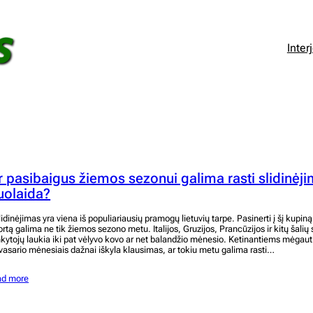
Inter
r pasibaigus žiemos sezonui galima rasti slidinėj
uolaida?
idinėjimas yra viena iš populiariausių pramogų lietuvių tarpe. Pasinerti į šį kupi
ortą galima ne tik žiemos sezono metu. Italijos, Gruzijos, Prancūzijos ir kitų šalių 
nkytojų laukia iki pat vėlyvo kovo ar net balandžio mėnesio. Ketinantiems mėga
vasario mėnesiais dažnai iškyla klausimas, ar tokiu metu galima rasti…
ad more