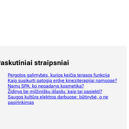
askutiniai straipsniai
Pergolos galimybės, kurios keičia terasos funkciją
Kaip susikurti patogią erdvę kineziterapijai namuose?
Namų SPA: ko nepadarys kosmetika?
Židinys be milžiniškų išlaidų: kaip tai pasiekti?
Saugos kultūra elektros darbuose: būtinybė, o ne
pasirinkimas