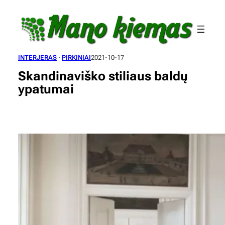
Eiti
prie
turinio
INTERJERAS
 · 
PIRKINIAI
2021-10-17
Skandinaviško stiliaus baldų
ypatumai