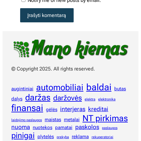
Notify me of new posts by email.
© Copyright 2025. All rights reserved.
baldai
automobiliai
augintiniai
butas
daržas
daržovės
dalys
elektra
elektronika
finansai
interjeras
kreditai
gėlės
NT pirkimas
maistas
metalai
laidojimo paslaugos
nuoma
paskolos
nuotekos
pamatai
paslaugos
pinigai
plytelės
reklama
prekyba
rekuperatoriai