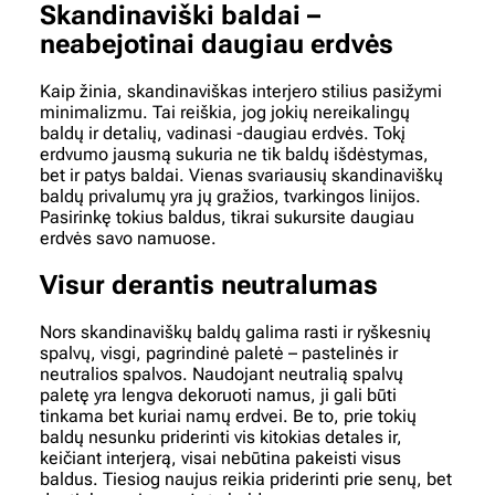
Skandinaviški baldai –
neabejotinai daugiau erdvės
Kaip žinia, skandinaviškas interjero stilius pasižymi
minimalizmu. Tai reiškia, jog jokių nereikalingų
baldų ir detalių, vadinasi -daugiau erdvės. Tokį
erdvumo jausmą sukuria ne tik baldų išdėstymas,
bet ir patys baldai. Vienas svariausių skandinaviškų
baldų privalumų yra jų gražios, tvarkingos linijos.
Pasirinkę tokius baldus, tikrai sukursite daugiau
erdvės savo namuose.
Visur derantis neutralumas
Nors skandinaviškų baldų galima rasti ir ryškesnių
spalvų, visgi, pagrindinė paletė – pastelinės ir
neutralios spalvos. Naudojant neutralią spalvų
paletę yra lengva dekoruoti namus, ji gali būti
tinkama bet kuriai namų erdvei. Be to, prie tokių
baldų nesunku priderinti vis kitokias detales ir,
keičiant interjerą, visai nebūtina pakeisti visus
baldus. Tiesiog naujus reikia priderinti prie senų, bet