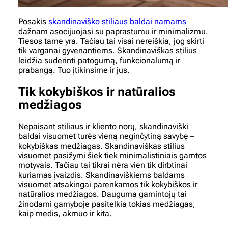
Posakis
skandinaviško stiliaus baldai namams
dažnam asocijuojasi su paprastumu ir minimalizmu.
Tiesos tame yra. Tačiau tai visai nereiškia, jog skirti
tik varganai gyvenantiems. Skandinaviškas stilius
leidžia suderinti patogumą, funkcionalumą ir
prabangą. Tuo įtikinsime ir jus.
Tik kokybiškos ir natūralios
medžiagos
Nepaisant stiliaus ir kliento norų, skandinaviški
baldai visuomet turės vieną neginčytiną savybę –
kokybiškas medžiagas. Skandinaviškas stilius
visuomet pasižymi šiek tiek minimalistiniais gamtos
motyvais. Tačiau tai tikrai nėra vien tik dirbtinai
kuriamas įvaizdis. Skandinaviškiems baldams
visuomet atsakingai parenkamos tik kokybiškos ir
natūralios medžiagos. Dauguma gamintojų tai
žinodami gamyboje pasitelkia tokias medžiagas,
kaip medis, akmuo ir kita.