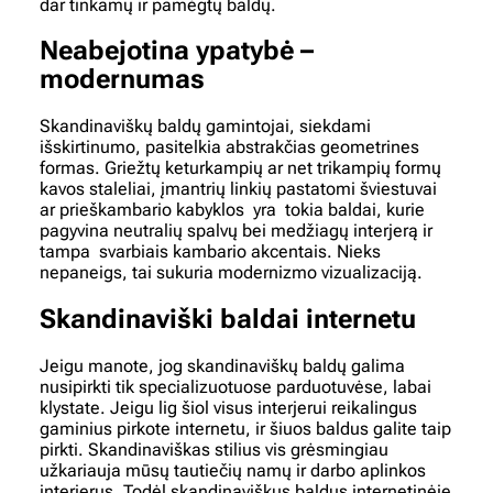
dar tinkamų ir pamėgtų baldų.
Neabejotina ypatybė –
modernumas
Skandinaviškų baldų gamintojai, siekdami
išskirtinumo, pasitelkia abstrakčias geometrines
formas. Griežtų keturkampių ar net trikampių formų
kavos staleliai, įmantrių linkių pastatomi šviestuvai
ar prieškambario kabyklos yra tokia baldai, kurie
pagyvina neutralių spalvų bei medžiagų interjerą ir
tampa svarbiais kambario akcentais. Nieks
nepaneigs, tai sukuria modernizmo vizualizaciją.
Skandinaviški baldai internetu
Jeigu manote, jog skandinaviškų baldų galima
nusipirkti tik specializuotuose parduotuvėse, labai
klystate. Jeigu lig šiol visus interjerui reikalingus
gaminius pirkote internetu, ir šiuos baldus galite taip
pirkti. Skandinaviškas stilius vis
grėsmingiau
užkariauja
mūsų tautiečių namų ir darbo aplinkos
interjerus. Todėl skandinaviškus baldus internetinėje