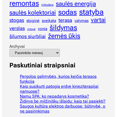
remontas
saulės energija
rinkodara
statyba
sodas
saulės kolektoriai
vartai
stogas
terasa
stoginė
sveikata
valymas
šildymas
verslas
vonia
virtuvė
žemės ūkis
šilumos siurbliai
Archyvai
Paskutiniai straipsniai
Pergolos galimybės, kurios keičia terasos
funkciją
Kaip susikurti patogią erdvę kineziterapijai
namuose?
Namų SPA: ko nepadarys kosmetika?
Židinys be milžiniškų išlaidų: kaip tai pasiekti?
Saugos kultūra elektros darbuose: būtinybė, o
ne pasirinkimas