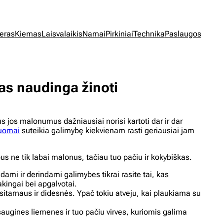
jeras
Kiemas
Laisvalaikis
Namai
Pirkiniai
Technika
Paslaugos
as naudinga žinoti
s jos malonumus dažniausiai norisi kartoti dar ir dar
nuomai
suteikia galimybę kiekvienam rasti geriausiai jam
us ne tik labai malonus, tačiau tuo pačiu ir kokybiškas.
ndami ir derindami galimybes tikrai rasite tai, kas
akingai bei apgalvotai.
psitarnaus ir didesnės. Ypač tokiu atveju, kai plaukiama su
saugines liemenes ir tuo pačiu virves, kuriomis galima