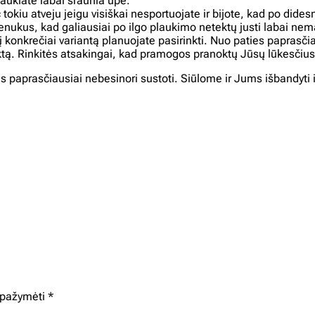
plaukiate labai sraunia upe.
kiu atveju jeigu visiškai nesportuojate ir bijote, kad po dide
menukus, kad galiausiai po ilgo plaukimo netektų justi labai n
į konkrečiai variantą planuojate pasirinkti. Nuo paties paprasčiau
tą. Rinkitės atsakingai, kad pramogos pranoktų Jūsų lūkesčius
s paprasčiausiai nebesinori sustoti. Siūlome ir Jums išbandyti 
i pažymėti
*