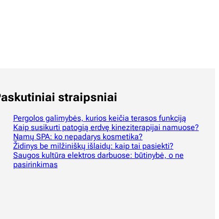
askutiniai straipsniai
Pergolos galimybės, kurios keičia terasos funkciją
Kaip susikurti patogią erdvę kineziterapijai namuose?
Namų SPA: ko nepadarys kosmetika?
Židinys be milžiniškų išlaidų: kaip tai pasiekti?
Saugos kultūra elektros darbuose: būtinybė, o ne
pasirinkimas