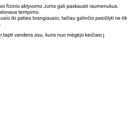
snio fizinio aktyvumo Jums gali paskausti raumenukus.
emalonaus tempimo.
sio iki paties brangiausio, tačiau galinčio pasiūlyti ne tik
.
ir tapti vandens asu, kuris nuo mėgėjo
keičiasi
į