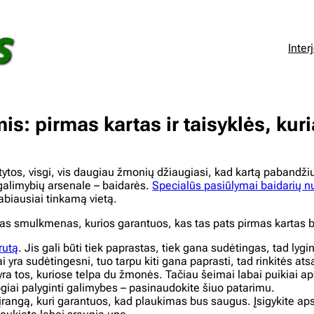
Inter
: pirmas kartas ir taisyklės, kuri
ytos, visgi, vis daugiau žmonių džiaugiasi, kad kartą pabandžiu
galimybių arsenale – baidarės.
Specialūs pasiūlymai baidarių 
abiausiai tinkamą vietą.
elias smulkmenas, kurios garantuos, kas tas pats pirmas kartas b
rutą
. Jis gali būti tiek paprastas, tiek gana sudėtingas, tad lygi
i yra sudėtingesni, tuo tarpu kiti gana paprasti, tad rinkitės ats
 yra tos, kuriose telpa du žmonės. Tačiau šeimai labai puikiai a
giai palyginti galimybes – pasinaudokite šiuo patarimu.
 įrangą, kuri garantuos, kad plaukimas bus saugus. Įsigykite ap