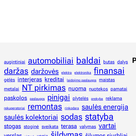
baldai
automobiliai
P
augintiniai
butas
dalys
finansai
daržas
daržovės
elektra
elektronika
interjeras
kreditai
gėlės
maistas
laidojimo paslaugos
NT pirkimas
nuoma
metalai
nuotekos
pamatai
pinigai
paskolos
plytelės
reklama
paslaugos
prekyba
remontas
saulės energija
rekuperatoriai
rinkodara
statyba
sodas
saulės kolektoriai
vartai
stogas
terasa
stoginė
sveikata
valymas
šildymas
verslas
šilumos siurbliai
vonia