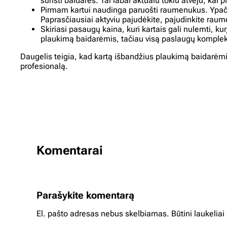
surišti baidares. Tai labai aktualu tokiu atveju, kai 
Pirmam kartui naudinga paruošti raumenukus. Ypač to
Paprasčiausiai aktyviu pajudėkite, pajudinkite rau
Skiriasi pasaugų kaina, kuri kartais gali nulemti, kur
plaukimą baidarėmis, tačiau visą paslaugų komplek
Daugelis teigia, kad kartą išbandžius plaukimą baidarėmi
profesionalą.
Komentarai
Parašykite komentarą
El. pašto adresas nebus skelbiamas.
Būtini laukelia