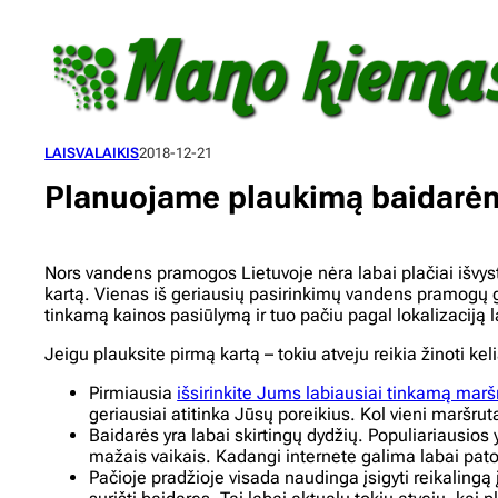
Eiti
prie
turinio
LAISVALAIKIS
2018-12-21
Planuojame plaukimą baidarėmis
Nors vandens pramogos Lietuvoje nėra labai plačiai išvyst
kartą. Vienas iš geriausių pasirinkimų vandens pramogų 
tinkamą kainos pasiūlymą ir tuo pačiu pagal lokalizaciją l
Jeigu plauksite pirmą kartą – tokiu atveju reikia žinoti k
Pirmiausia
išsirinkite Jums labiausiai tinkamą marš
geriausiai atitinka Jūsų poreikius. Kol vieni maršruta
Baidarės yra labai skirtingų dydžių. Populiariausios
mažais vaikais. Kadangi internete galima labai pato
Pačioje pradžioje visada naudinga įsigyti reikalingą