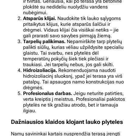
ir tvirtas. Geriausia, kai po terasa yra betoninė
plokštė su nedideliu nuolydžiu vandens
nubėgimui.
Atsparūs klijai.
Naudokite tik lauko sąlygoms
pritaikytus klijus, kurie atsparūs šalčiui ir
drėgmei. Vidaus klijai čia visiškai netiks – jie
gali prarasti savo savybes pirmąją žiemą.
Tarpelių palikimas.
Nepamirškite tarp plytelių
palikti siūlių, kurias vėliau užpildysite specialiu
glaistu. Tai svarbu, nes plytelės dėl
temperatūrų pokyčių šiek tiek plečiasi ir
traukiasi. Jei tarpelių nebus, jos gali skilti.
Hidroizoliacija.
Rekomenduojama naudoti
hidroizoliacinį sluoksnį, ypač jei terasa yra virš
patalpų. Tai apsaugos namo konstrukcijas nuo
drėgmės.
Profesionalus darbas.
Jeigu neturite patirties,
verta kreiptis į meistrus. Profesionaliai paklotos
plytelės ne tik gražiau atrodo, bet ir tarnauja
ilgiau.
Dažniausios klaidos klojant lauko plyteles
Namų savininkai kartais nusprendžia terasą įrengti