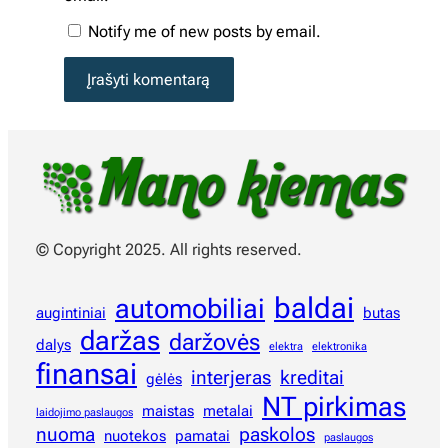
Notify me of new posts by email.
© Copyright 2025. All rights reserved.
baldai
automobiliai
augintiniai
butas
daržas
daržovės
dalys
elektra
elektronika
finansai
interjeras
kreditai
gėlės
NT pirkimas
maistas
metalai
laidojimo paslaugos
nuoma
paskolos
nuotekos
pamatai
paslaugos