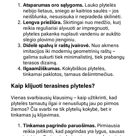
Atsparumas oro sąlygoms.
Lauko plytelės
nebijo lietaus, sniego ar kaitrios saulės – jos
neišblunka, nesusisuka ir nepradeda skilinėti.
Lengva priežiūra.
Skirtingai nuo medžio, kurį
reikia reguliariai alyvuoti ar impregnuoti,
plyteles pakanka nuplauti vandeniu ar aukšto
slėgio plovimo įrenginiu.
Didelė spalvų ir raštų įvairovė.
Nuo akmens
imitacijos iki modernių geometrinių raštų –
galima sukurti tiek minimalistinį, tiek prabangų
terasos dizainą.
Ilgaamžiškumas.
Kokybiškos plytelės,
tinkamai paklotos, tarnaus dešimtmečius.
Kaip klijuoti terasines plyteles?
Vienas svarbiausių klausimų – kaip užtikrinti, kad
plytelės tarnautų ilgai ir nenusiluptų jau po pirmos
žiemos? Čia svarbi ne tik plytelių kokybė, bet ir
tinkamas jų klijavimas.
Tinkamas pagrindo paruošimas.
Pirmiausia
reikia įsitikinti, kad pagrindas yra lygus, sausas