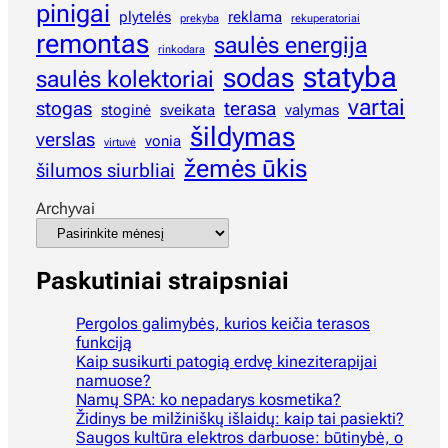
pinigai
plytelės
reklama
prekyba
rekuperatoriai
remontas
saulės energija
rinkodara
statyba
sodas
saulės kolektoriai
vartai
stogas
terasa
stoginė
sveikata
valymas
šildymas
verslas
vonia
virtuvė
žemės ūkis
šilumos siurbliai
Archyvai
Paskutiniai straipsniai
Pergolos galimybės, kurios keičia terasos
funkciją
Kaip susikurti patogią erdvę kineziterapijai
namuose?
Namų SPA: ko nepadarys kosmetika?
Židinys be milžiniškų išlaidų: kaip tai pasiekti?
Saugos kultūra elektros darbuose: būtinybė, o