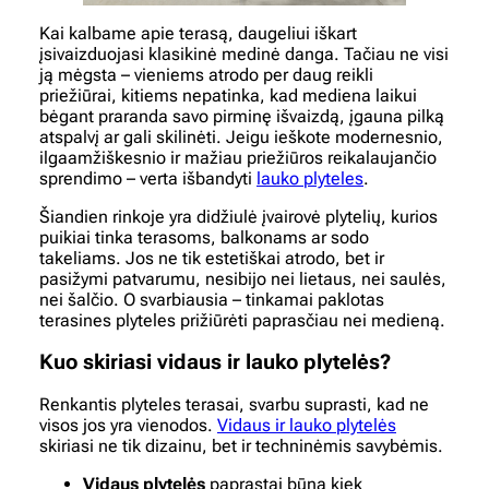
Kai kalbame apie terasą, daugeliui iškart
įsivaizduojasi klasikinė medinė danga. Tačiau ne visi
ją mėgsta – vieniems atrodo per daug reikli
priežiūrai, kitiems nepatinka, kad mediena laikui
bėgant praranda savo pirminę išvaizdą, įgauna pilką
atspalvį ar gali skilinėti. Jeigu ieškote modernesnio,
ilgaamžiškesnio ir mažiau priežiūros reikalaujančio
sprendimo – verta išbandyti
lauko plyteles
.
Šiandien rinkoje yra didžiulė įvairovė plytelių, kurios
puikiai tinka terasoms, balkonams ar sodo
takeliams. Jos ne tik estetiškai atrodo, bet ir
pasižymi patvarumu, nesibijo nei lietaus, nei saulės,
nei šalčio. O svarbiausia – tinkamai paklotas
terasines plyteles prižiūrėti paprasčiau nei medieną.
Kuo skiriasi vidaus ir lauko plytelės?
Renkantis plyteles terasai, svarbu suprasti, kad ne
visos jos yra vienodos.
Vidaus ir lauko plytelės
skiriasi ne tik dizainu, bet ir techninėmis savybėmis.
Vidaus plytelės
paprastai būna kiek