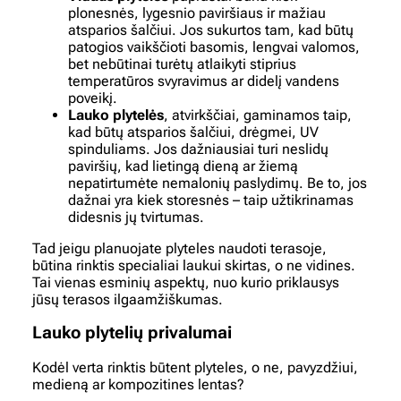
plonesnės, lygesnio paviršiaus ir mažiau
atsparios šalčiui. Jos sukurtos tam, kad būtų
patogios vaikščioti basomis, lengvai valomos,
bet nebūtinai turėtų atlaikyti stiprius
temperatūros svyravimus ar didelį vandens
poveikį.
Lauko plytelės
, atvirkščiai, gaminamos taip,
kad būtų atsparios šalčiui, drėgmei, UV
spinduliams. Jos dažniausiai turi neslidų
paviršių, kad lietingą dieną ar žiemą
nepatirtumėte nemalonių paslydimų. Be to, jos
dažnai yra kiek storesnės – taip užtikrinamas
didesnis jų tvirtumas.
Tad jeigu planuojate plyteles naudoti terasoje,
būtina rinktis specialiai laukui skirtas, o ne vidines.
Tai vienas esminių aspektų, nuo kurio priklausys
jūsų terasos ilgaamžiškumas.
Lauko plytelių privalumai
Kodėl verta rinktis būtent plyteles, o ne, pavyzdžiui,
medieną ar kompozitines lentas?