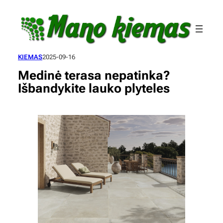
Eiti
prie
turinio
KIEMAS
2025-09-16
Medinė terasa nepatinka?
Išbandykite lauko plyteles