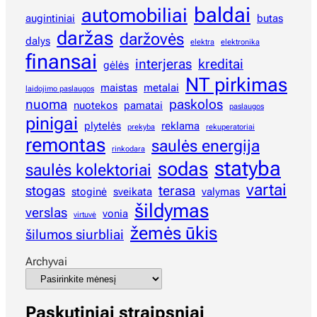
baldai
automobiliai
augintiniai
butas
daržas
daržovės
dalys
elektra
elektronika
finansai
interjeras
kreditai
gėlės
NT pirkimas
maistas
metalai
laidojimo paslaugos
nuoma
paskolos
nuotekos
pamatai
paslaugos
pinigai
plytelės
reklama
prekyba
rekuperatoriai
remontas
saulės energija
rinkodara
statyba
sodas
saulės kolektoriai
vartai
stogas
terasa
stoginė
sveikata
valymas
šildymas
verslas
vonia
virtuvė
žemės ūkis
šilumos siurbliai
Archyvai
Paskutiniai straipsniai