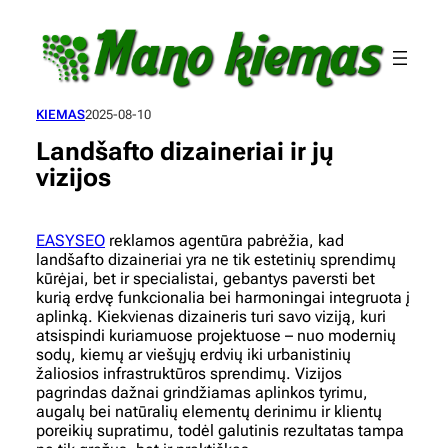
Eiti
prie
turinio
KIEMAS
2025-08-10
Landšafto dizaineriai ir jų
vizijos
EASYSEO
reklamos agentūra pabrėžia, kad
landšafto dizaineriai yra ne tik estetinių sprendimų
kūrėjai, bet ir specialistai, gebantys paversti bet
kurią erdvę funkcionalia bei harmoningai integruota į
aplinką. Kiekvienas dizaineris turi savo viziją, kuri
atsispindi kuriamuose projektuose – nuo modernių
sodų, kiemų ar viešųjų erdvių iki urbanistinių
žaliosios infrastruktūros sprendimų. Vizijos
pagrindas dažnai grindžiamas aplinkos tyrimu,
augalų bei natūralių elementų derinimu ir klientų
poreikių supratimu, todėl galutinis rezultatas tampa