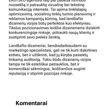
EASYSEO agentūra taip pat padeda formuoti
nuoseklią ir patrauklią vizualinę bei tekstinę
komunikaciją internete. Tai apima tinklalapių
optimizavimą, socialinių tinklų turinio planavimą ir
reklamos kampanijų kūrimą, kad landšafto
dizainerių vizijos būtų perteiktos kuo efektyviau.
Tikslus pozicionavimas leidžia dizaineriams išsiskirti
konkurencingoje rinkoje, pritraukti naujų klientų ir
sustiprinti savo prekės ženklą.
Landšafto dizaineriai, bendradarbiaudami su
marketingo specialistais, gali ne tik kurti išskirtines
erdves, bet ir užtikrinti, kad jų kūryba pasiektų
tinkamą auditoriją. Tokiu būdu dizainerių vizijos
tampa ne tik estetiškai patrauklios, bet ir
komerciškai sėkmingos, leidžiančios auginti
reputaciją ir stiprinti pozicijas rinkoje.
Komentarai