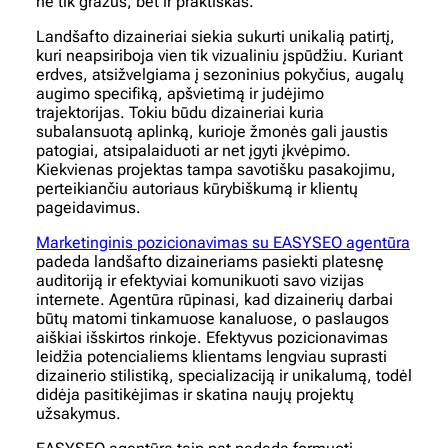
ne tik gražus, bet ir praktiškas.
Landšafto dizaineriai siekia sukurti unikalią patirtį,
kuri neapsiriboja vien tik vizualiniu įspūdžiu. Kuriant
erdves, atsižvelgiama į sezoninius pokyčius, augalų
augimo specifiką, apšvietimą ir judėjimo
trajektorijas. Tokiu būdu dizaineriai kuria
subalansuotą aplinką, kurioje žmonės gali jaustis
patogiai, atsipalaiduoti ar net įgyti įkvėpimo.
Kiekvienas projektas tampa savotišku pasakojimu,
perteikiančiu autoriaus kūrybiškumą ir klientų
pageidavimus.
Marketinginis pozicionavimas su EASYSEO agentūra
padeda landšafto dizaineriams pasiekti platesnę
auditoriją ir efektyviai komunikuoti savo vizijas
internete. Agentūra rūpinasi, kad dizainerių darbai
būtų matomi tinkamuose kanaluose, o paslaugos
aiškiai išskirtos rinkoje. Efektyvus pozicionavimas
leidžia potencialiems klientams lengviau suprasti
dizainerio stilistiką, specializaciją ir unikalumą, todėl
didėja pasitikėjimas ir skatina naujų projektų
užsakymus.