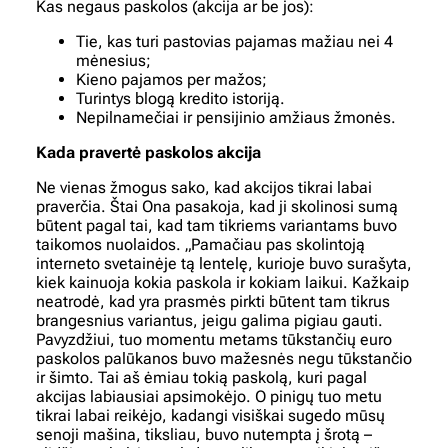
Kas negaus paskolos (akcija ar be jos):
Tie, kas turi pastovias pajamas mažiau nei 4
mėnesius;
Kieno pajamos per mažos;
Turintys blogą kredito istoriją.
Nepilnamečiai ir pensijinio amžiaus žmonės.
Kada pravertė paskolos akcija
Ne vienas žmogus sako, kad akcijos tikrai labai
praverčia. Štai Ona pasakoja, kad ji skolinosi sumą
būtent pagal tai, kad tam tikriems variantams buvo
taikomos nuolaidos. „Pamačiau pas skolintoją
interneto svetainėje tą lentelę, kurioje buvo surašyta,
kiek kainuoja kokia paskola ir kokiam laikui. Kažkaip
neatrodė, kad yra prasmės pirkti būtent tam tikrus
brangesnius variantus, jeigu galima pigiau gauti.
Pavyzdžiui, tuo momentu metams tūkstančių euro
paskolos palūkanos buvo mažesnės negu tūkstančio
ir šimto. Tai aš ėmiau tokią paskolą, kuri pagal
akcijas labiausiai apsimokėjo. O pinigų tuo metu
tikrai labai reikėjo, kadangi visiškai sugedo mūsų
senoji mašina, tiksliau, buvo nutempta į šrotą –