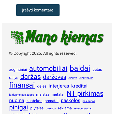
© Copyright 2025. All rights reserved.
baldai
automobiliai
augintiniai
butas
daržas
daržovės
dalys
elektra
elektronika
finansai
interjeras
kreditai
gėlės
NT pirkimas
maistas
metalai
laidojimo paslaugos
nuoma
paskolos
nuotekos
pamatai
paslaugos
pinigai
plytelės
reklama
prekyba
rekuperatoriai