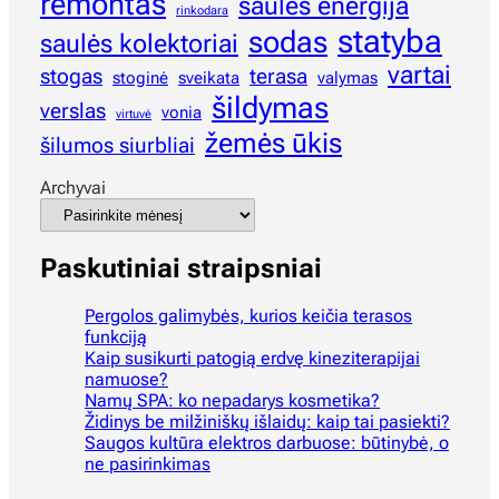
remontas
saulės energija
rinkodara
statyba
sodas
saulės kolektoriai
vartai
stogas
terasa
stoginė
sveikata
valymas
šildymas
verslas
vonia
virtuvė
žemės ūkis
šilumos siurbliai
Archyvai
Paskutiniai straipsniai
Pergolos galimybės, kurios keičia terasos
funkciją
Kaip susikurti patogią erdvę kineziterapijai
namuose?
Namų SPA: ko nepadarys kosmetika?
Židinys be milžiniškų išlaidų: kaip tai pasiekti?
Saugos kultūra elektros darbuose: būtinybė, o
ne pasirinkimas