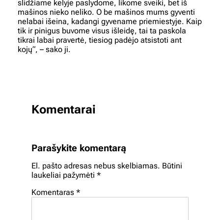
slidžiame kelyje paslydome, likome sveiki, bet iš
mašinos nieko neliko. O be mašinos mums gyventi
nelabai išeina, kadangi gyvename priemiestyje. Kaip
tik ir pinigus buvome visus išleidę, tai ta paskola
tikrai labai pravertė, tiesiog padėjo atsistoti ant
kojų“, – sako ji.
Komentarai
Parašykite komentarą
El. pašto adresas nebus skelbiamas.
Būtini
laukeliai pažymėti
*
Komentaras
*