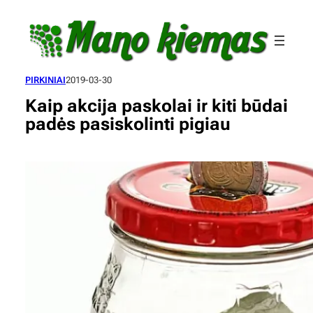
Eiti
prie
turinio
PIRKINIAI
2019-03-30
Kaip akcija paskolai ir kiti būdai
padės pasiskolinti pigiau