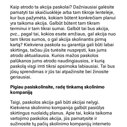
Kaip atrodo ta akcija paskolai? Dažniausiai galėsite
pamatyti tai skaičiuoklėje arba tam tikroje lentelėje,
kur bus pažymėta, kokiam būtent konkrečiam planui
yra taikoma akcija. Galbūt būtent tam tikram
terminui ir tam tikrai sumai. Galbūt tai bus akcija,
pvz., pagal tai, kokios esate amžiaus, gal akcija nuo
tam tikros sumos, o gal akcija skolinantis pirmą
kartą? Kiekviena paskola su garantija gali būti labai
skirtinga, tačiau jūs turėsite nuspręsti, kas jums
atrodo aktualiausia. Kurios mažos paskolos
palūkanos jums atrodo naudingiausios, ir kurią
paskolą visgi imti tikrai apsimoka labiausiai. Tai bus
jūsų sprendimas ir jūs tai atpažinsite bei žinosite
geriausiai.
Pigiau pasiskolinsite, radę tinkamą skolinimo
kompaniją
Taigi, paskolos akcija gali būti akcijai nelygi.
Kiekviena skolinimo kompanija galbūt pasiūlys
skirtingus nuolaidų planus. Apie tai, kokia taikoma
vartojimo paskolos akcija, jūs pamatysite ir
sužinosite tų pačių skolinimo kompanijų interneto