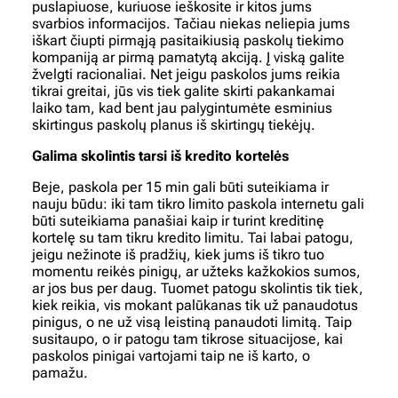
puslapiuose, kuriuose ieškosite ir kitos jums
svarbios informacijos. Tačiau niekas neliepia jums
iškart čiupti pirmąją pasitaikiusią paskolų tiekimo
kompaniją ar pirmą pamatytą akciją. Į viską galite
žvelgti racionaliai. Net jeigu paskolos jums reikia
tikrai greitai, jūs vis tiek galite skirti pakankamai
laiko tam, kad bent jau palygintumėte esminius
skirtingus paskolų planus iš skirtingų tiekėjų.
Galima skolintis tarsi iš kredito kortelės
Beje, paskola per 15 min gali būti suteikiama ir
nauju būdu: iki tam tikro limito paskola internetu gali
būti suteikiama panašiai kaip ir turint kreditinę
kortelę su tam tikru kredito limitu. Tai labai patogu,
jeigu nežinote iš pradžių, kiek jums iš tikro tuo
momentu reikės pinigų, ar užteks kažkokios sumos,
ar jos bus per daug. Tuomet patogu skolintis tik tiek,
kiek reikia, vis mokant palūkanas tik už panaudotus
pinigus, o ne už visą leistiną panaudoti limitą. Taip
susitaupo, o ir patogu tam tikrose situacijose, kai
paskolos pinigai vartojami taip ne iš karto, o
pamažu.