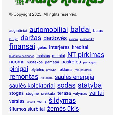
© Copyright 2025. All rights reserved.
baldai
automobiliai
augintiniai
butas
daržas
daržovės
dalys
elektra
elektronika
finansai
interjeras
kreditai
gėlės
NT pirkimas
maistas
metalai
laidojimo paslaugos
nuoma
paskolos
nuotekos
pamatai
paslaugos
pinigai
plytelės
reklama
prekyba
rekuperatoriai
remontas
saulės energija
rinkodara
statyba
sodas
saulės kolektoriai
vartai
stogas
terasa
stoginė
sveikata
valymas
šildymas
verslas
vonia
virtuvė
žemės ūkis
šilumos siurbliai