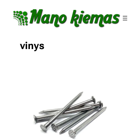
Eiti
prie
turinio
vinys