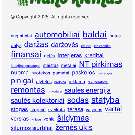
© Copyright 2025. All rights reserved.
baldai
automobiliai
augintiniai
butas
daržas
daržovės
dalys
elektra
elektronika
finansai
interjeras
kreditai
gėlės
NT pirkimas
maistas
metalai
laidojimo paslaugos
nuoma
paskolos
nuotekos
pamatai
paslaugos
pinigai
plytelės
reklama
prekyba
rekuperatoriai
remontas
saulės energija
rinkodara
statyba
sodas
saulės kolektoriai
vartai
stogas
terasa
stoginė
sveikata
valymas
šildymas
verslas
vonia
virtuvė
žemės ūkis
šilumos siurbliai