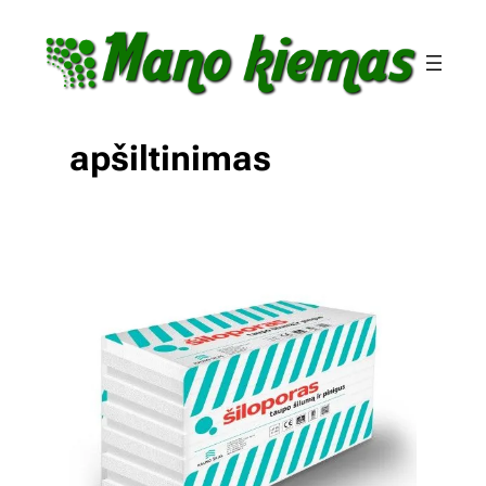
Eiti
prie
turinio
apšiltinimas