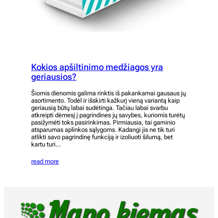
Kokios apšiltinimo medžiagos yra
geriausios?
Šiomis dienomis galima rinktis iš pakankamai gausaus jų
asortimento. Todėl ir išskirti kažkurį vieną variantą kaip
geriausią būtų labai sudėtinga. Tačiau labai svarbu
atkreipti dėmesį į pagrindines jų savybes, kuriomis turėtų
pasižymėti toks pasirinkimas. Pirmiausia, tai gaminio
atsparumas aplinkos sąlygoms. Kadangi jis ne tik turi
atlikti savo pagrindinę funkciją ir izoliuoti šilumą, bet
kartu turi…
read more