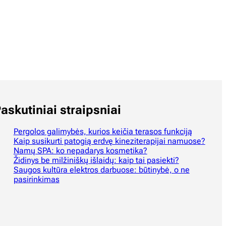
askutiniai straipsniai
Pergolos galimybės, kurios keičia terasos funkciją
Kaip susikurti patogią erdvę kineziterapijai namuose?
Namų SPA: ko nepadarys kosmetika?
Židinys be milžiniškų išlaidų: kaip tai pasiekti?
Saugos kultūra elektros darbuose: būtinybė, o ne
pasirinkimas