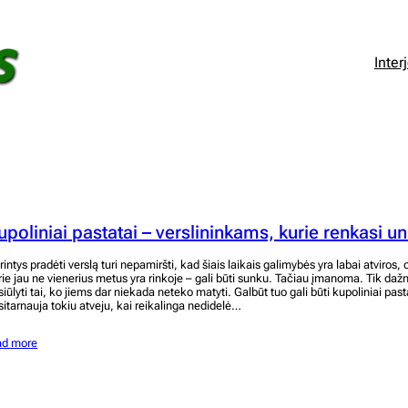
Inter
upoliniai pastatai – verslininkams, kurie renkasi u
rintys pradėti verslą turi nepamiršti, kad šiais laikais galimybės yra labai atviros,
rie jau ne vienerius metus yra rinkoje – gali būti sunku. Tačiau įmanoma. Tik dažn
iūlyti tai, ko jiems dar niekada neteko matyti. Galbūt tuo gali būti kupoliniai pasta
sitarnauja tokiu atveju, kai reikalinga nedidelė…
ad more