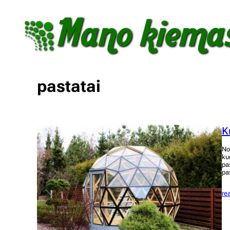
Eiti
prie
turinio
pastatai
K
No
ku
pas
pa
re