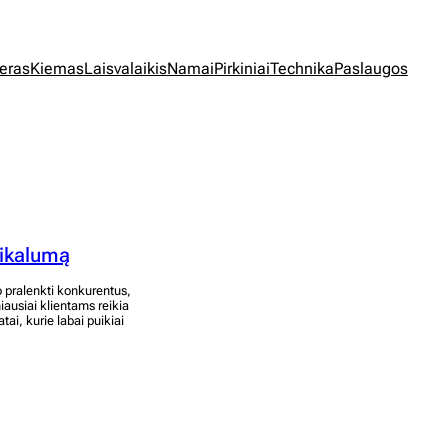
jeras
Kiemas
Laisvalaikis
Namai
Pirkiniai
Technika
Paslaugos
nikalumą
 o pralenkti konkurentus,
iausiai klientams reikia
tai, kurie labai puikiai