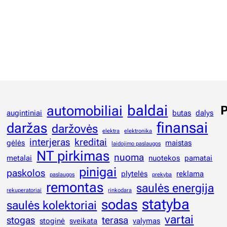
baldai
automobiliai
P
augintiniai
butas
dalys
finansai
daržas
daržovės
elektra
elektronika
interjeras
kreditai
gėlės
maistas
laidojimo paslaugos
NT pirkimas
nuoma
metalai
nuotekos
pamatai
pinigai
paskolos
plytelės
reklama
paslaugos
prekyba
remontas
saulės energija
rekuperatoriai
rinkodara
statyba
sodas
saulės kolektoriai
vartai
stogas
terasa
stoginė
sveikata
valymas